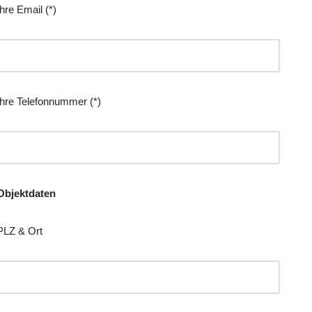
Ihre Email (*)
Ihre Telefonnummer (*)
Objektdaten
PLZ & Ort