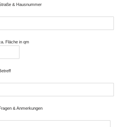
Straße & Hausnummer
ca. Fläche in qm
Betreff
Fragen & Anmerkungen