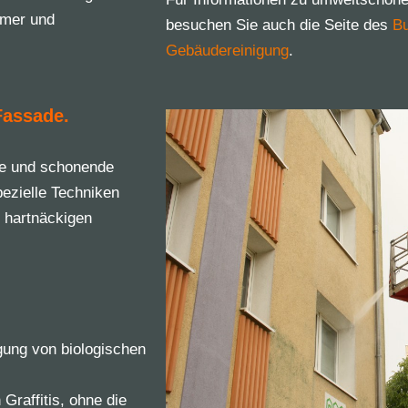
ümer und
besuchen Sie auch die Seite des
B
Gebäudereinigung
.
Fassade.
he und schonende
ezielle Techniken
t hartnäckigen
gung von biologischen
raffitis, ohne die