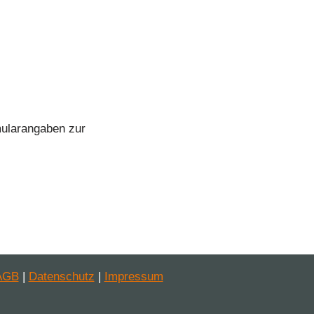
mularangaben zur
AGB
|
Datenschutz
|
Impressum