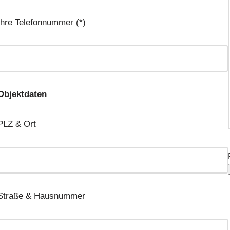
Ihre Telefonnummer (*)
Objektdaten
PLZ & Ort
Straße & Hausnummer