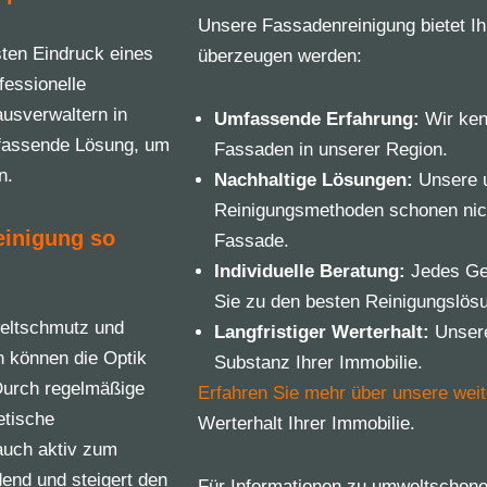
Unsere Fassadenreinigung bietet Ihn
sten Eindruck eines
überzeugen werden:
fessionelle
usverwaltern in
Umfassende Erfahrung:
Wir ken
mfassende Lösung, um
Fassaden in unserer Region.
n.
Nachhaltige Lösungen:
Unsere u
Reinigungsmethoden schonen nich
einigung so
Fassade.
Individuelle Beratung:
Jedes Geb
Sie zu den besten Reinigungslösu
weltschmutz und
Langfristiger Werterhalt:
Unsere
 können die Optik
Substanz Ihrer Immobilie.
Durch regelmäßige
Erfahren Sie mehr über unsere weit
etische
Werterhalt Ihrer Immobilie.
auch aktiv zum
dend und steigert den
Für Informationen zu umweltschon